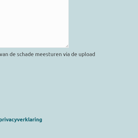
s van de schade meesturen via de upload
privacyverklaring