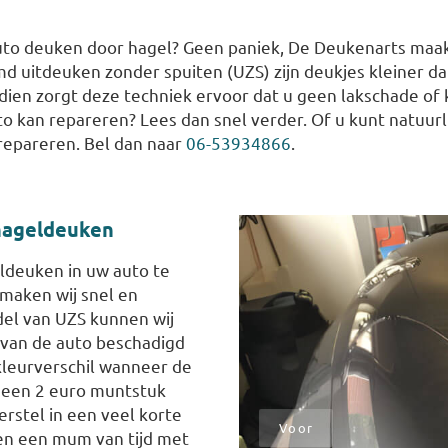
uto deuken door hagel? Geen paniek, De Deukenarts maak
 uitdeuken zonder spuiten (UZS) zijn deukjes kleiner dan
dien zorgt deze techniek ervoor dat u geen lakschade of
o kan repareren? Lees dan snel verder. Of u kunt natuu
 repareren. Bel dan naar
06-53934866
.
 hageldeuken
ldeuken in uw auto te
 maken wij snel en
del van UZS kunnen wij
 van de auto beschadigd
kleurverschil wanneer de
n een 2 euro muntstuk
erstel in een veel korte
nen een mum van tijd met