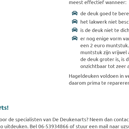
meest effectief wanneer:
de deuk goed te bere
het lakwerk niet bes
is de deuk niet te dic
er nog enige vorm van
een 2 euro muntstuk. 
muntstuk zijn vrijwel
de deuk groter is, is
onzichtbaar tot zeer 
Hageldeuken voldoen in vee
daarom prima te reparere
ts!
door de specialisten van De Deukenarts? Neem dan conta
to uitdeuken. Bel 06-53934866 of stuur een mail naar uz